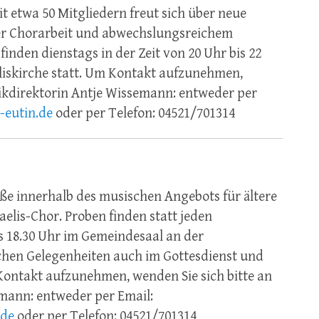
eit etwa 50 Mitgliedern
freut sich über neue
er
Chorarbeit und abwechslungsreichem
 finden
dienstags
in der Zeit
von 20 Uhr bis 22
liskirche statt. Um Kontakt
aufzunehmen,
ikdirektorin Antje
Wissemann: entweder per
-eutin.de
oder per
Telefon: 04521/701314
s
ße innerhalb des musischen Angebots für ältere
aelis-Chor. Proben finden statt
jeden
s 18.30
Uhr im Gemeindesaal an
der
chen Gelegenheiten auch im Gottesdienst und
Kontakt
aufzunehmen, wenden Sie sich bitte an
mann: entweder per Email:
.de
oder per Telefon: 04521/701314