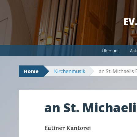
EV
Skip to content
Über uns
Akt
Home
Kirchenmusik
an St. Michaelis 
an St. Michaeli
Eutiner Kantorei