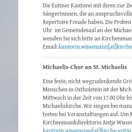
Die Eutiner Kantorei mit ihren zur Z
SängerInnnen, die an anspruchsvoll
Repertoire Freude
haben.
Die Proben
Uhr
im
Gemeindesaal
an der Michae
wenden Sie sich bitte an Kirchenmus
Email:
kantorin.wissemann[at]kirche
Michaelis-Chor an St. Michaeli
Eine feste, nicht wegzudenkende Grö
Menschen in Ostholstein ist der Mich
Mittwoch
in der Zeit von
17.00 Uhr bi
Michaeliskirche. Wir singen bei man
treten
bei Veranstaltungen auf.
Um 
Kirchenmusikdirektorin Antje Wisse
kantorin.wissemann[at]kirche-eutin