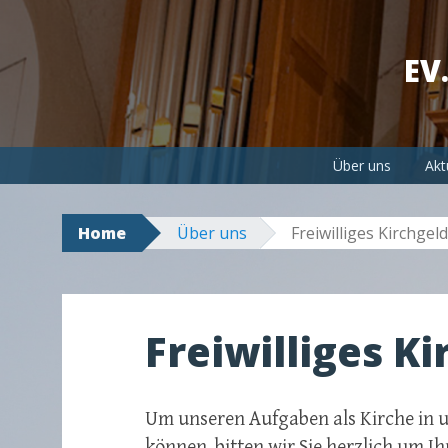
EV
Skip to content
Über uns
Akt
Home
Über uns
Freiwilliges Kirchgeld
Freiwilliges K
Um unseren Aufgaben als Kirche in 
können, bitten wir Sie herzlich um Ihr